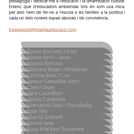
pedagogia i dedicar-me a l’educació i la dinamització cultural.
Entenc que d’educadors ambientals tots en som una mica,
per això hem de fer-ne a l’escola a les famílies a la política i
cada un dels nostres espais laborals i de convivència.
ll.pagespetit@viladraueducacio.com
Xavier Bachero I Pont
Mireia Abril I Janer
Marina Barroso
Mariona Bigas I Montaner
Cristina Bota I Cos
Teresa Canyelles Isern
Clara Casas
Alba Castelltort
Alèxia Cumplido
Margarida Feliu I Portabella
Itziar Fitó
Marcel Gutinell
Mercè Jané
Rosa Martínez Benavent