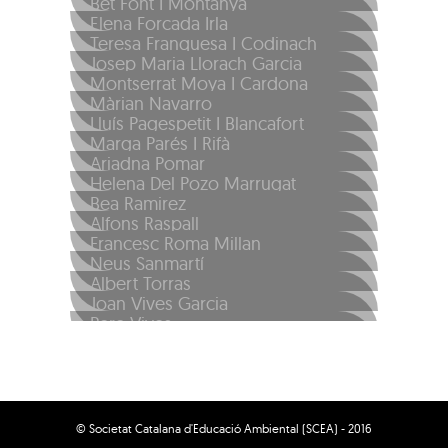
Bet Font I Montanyà
Elena Forcada Irla
Teresa Franquesa I Codinach
Josep Maria Llorach Garcia
Montserrat Moya I Cardona
Màrian Navarro
Lluís Pagespetit I Blancafort
Marga Parés I Rifà
Ariadna Pomar
Helena Del Pozo Marrugat
Bea Ramirez
Alfons Raspall
Francesc Roma Millan
Neus Sanmartí
Albert Torras
Joan Vives Garcia
Pere Vives
Hilda Weissmann
© Societat Catalana d'Educació Ambiental (SCEA) - 2016